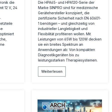
ronik die
Die HPA65- und HPA120-Serie der
it 12 V, 24
Marke SINPRO sind für medizinische
Gerätehersteller konzipiert, die
-
zertifizierte Sicherheit nach EN 60601-
tzteile
1 benötigen – und gleichzeitig von
se
industrieller Langlebigkeit und
optimiert
Flexibilität profitieren wollen. Mit
che,
Leistungen von 65W bis 120W decken
rne
sie ein breites Spektrum an
Anwendungen ab: Von kompakten
Diagnostikgeräten bis zu
leistungsstarken Therapiesystemen.
Weiterlesen