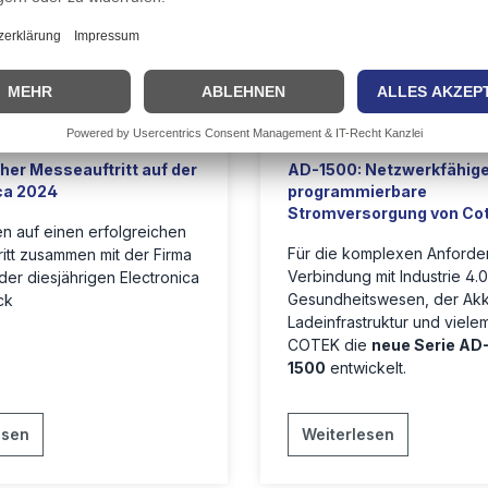
Messe
Cotek
AD-1500
cher Messeauftritt auf der
AD-1500: Netzwerkfähige
ca 2024
programmierbare
Stromversorgung von Co
n auf einen erfolgreichen
Für die komplexen Anforde
itt zusammen mit der Firma
Verbindung mit Industrie 4.0
der diesjährigen Electronica
Gesundheitswesen, der Ak
ck
Ladeinfrastruktur und viele
COTEK die
neue Serie AD
1500
entwickelt.
esen
Weiterlesen