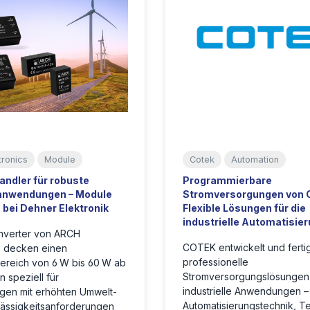
tronics
Module
Cotek
Automation
ndler für robuste
Programmierbare
eanwendungen – Module
Stromversorgungen von 
bei Dehner Elektronik
Flexible Lösungen für die
industrielle Automatisie
verter von ARCH
COTEK entwickelt und ferti
s decken einen
professionelle
ereich von 6 W bis 60 W ab
Stromversorgungslösungen 
 speziell für
industrielle Anwendungen –
en mit erhöhten Umwelt-
Automatisierungstechnik, T
lässigkeitsanforderungen