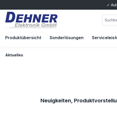
✓ Aut
springen
Zur Hauptnavigation springen
Produktübersicht
Sonderlösungen
Serviceleis
Aktuelles
Neuigkeiten, Produktvorstell