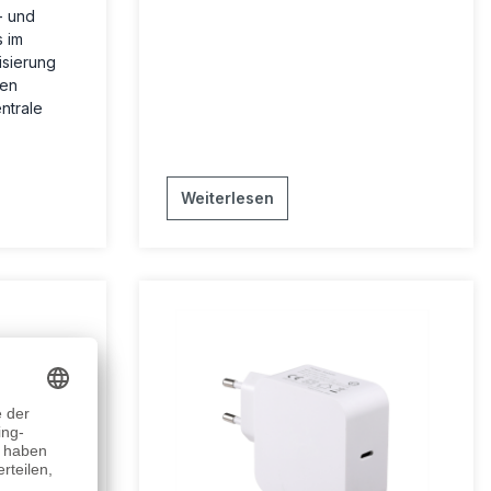
- und
 im
isierung
ren
ntrale
Weiterlesen