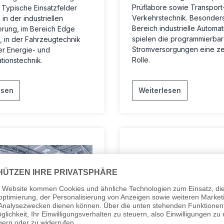
Prüflabore sowie Transport
. Typische Einsatzfelder
Verkehrstechnik. Besonders
 in der industriellen
Bereich
industrielle Automat
erung, im Bereich Edge
spielen die
programmierba
 in der Fahrzeugtechnik
Stromversorgungen
eine ze
er Energie- und
Rolle.
ionstechnik.
esen
Weiterlesen