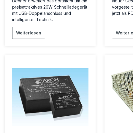
Dehner erweitert das Sortiment um ein
Neuer Ges
preisattraktives 20W-Schnellladegerät
vorgestellt
mit USB-Doppelanschluss und
jetzt als P
intelligenter Technik.
Weiterlesen
Weiterl