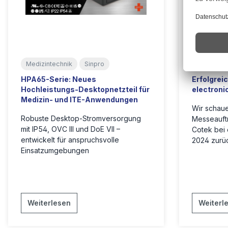
Medizintechnik
Sinpro
Cotek
HPA65-Serie: Neues
Erfolgrei
Hochleistungs-Desktopnetzteil für
electroni
Medizin- und ITE-Anwendungen
Wir schaue
Robuste Desktop-Stromversorgung
Messeauftr
mit IP54, OVC III und DoE VII –
Cotek bei 
entwickelt für anspruchsvolle
2024 zurü
Einsatzumgebungen
Weiterlesen
Weiterl