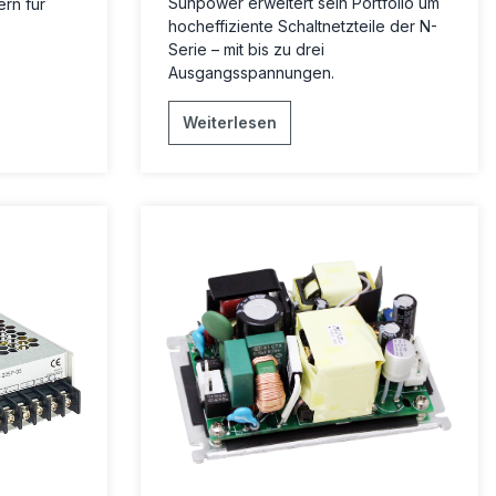
Sunpower erweitert sein Portfolio um
rn für
hocheffiziente Schaltnetzteile der N-
Serie – mit bis zu drei
Ausgangsspannungen.
Weiterlesen