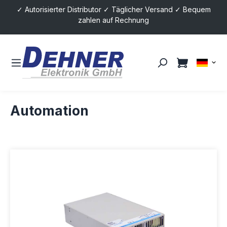
✓ Autorisierter Distributor ✓ Täglicher Versand ✓ Bequem
alt springen
zahlen auf Rechnung
Automation