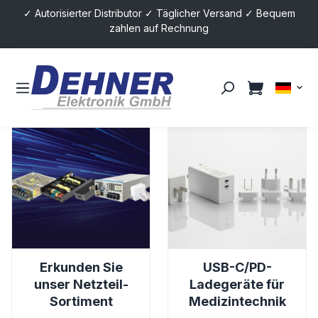
✓ Autorisierter Distributor ✓ Täglicher Versand ✓ Bequem
alt springen
zahlen auf Rechnung
Erkunden Sie
Erkunden Sie unser Netzteil-Sortiment
USB-C/PD-
USB-C/PD-Ladege
unser Netzteil-
Ladegeräte für
Sortiment
Medizintechnik