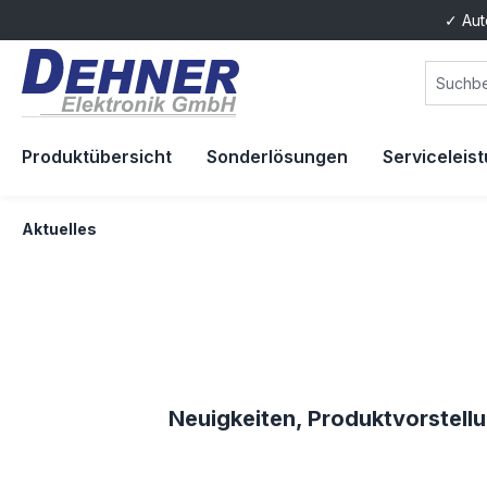
✓ Aut
springen
Zur Hauptnavigation springen
Produktübersicht
Sonderlösungen
Serviceleis
Aktuelles
Neuigkeiten, Produktvorstell