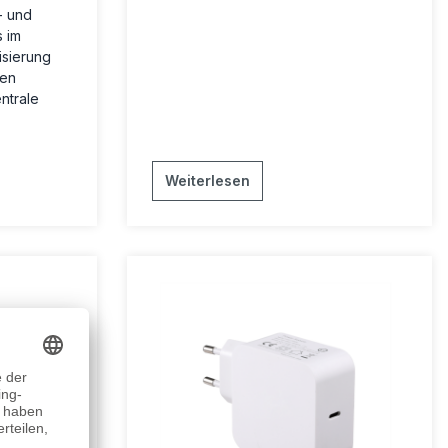
- und
 im
isierung
ren
ntrale
Weiterlesen