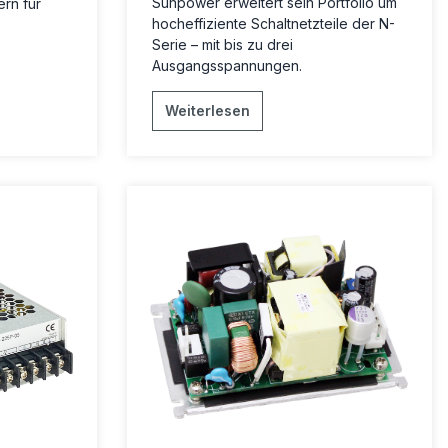
Sunpower erweitert sein Portfolio um
rn für
hocheffiziente Schaltnetzteile der N-
Serie – mit bis zu drei
Ausgangsspannungen.
Weiterlesen