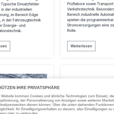
Prüflabore sowie Transport
. Typische Einsatzfelder
Verkehrstechnik. Besonders
 in der industriellen
Bereich
industrielle Automat
erung, im Bereich Edge
spielen die
programmierba
 in der Fahrzeugtechnik
Stromversorgungen
eine ze
er Energie- und
Rolle.
ionstechnik.
esen
Weiterlesen