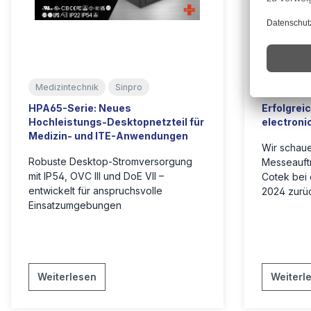
Medizintechnik
Sinpro
Cotek
HPA65-Serie: Neues
Erfolgrei
Hochleistungs-Desktopnetzteil für
electroni
Medizin- und ITE-Anwendungen
Wir schaue
Robuste Desktop-Stromversorgung
Messeauftr
mit IP54, OVC III und DoE VII –
Cotek bei 
entwickelt für anspruchsvolle
2024 zurü
Einsatzumgebungen
Weiterlesen
Weiterl