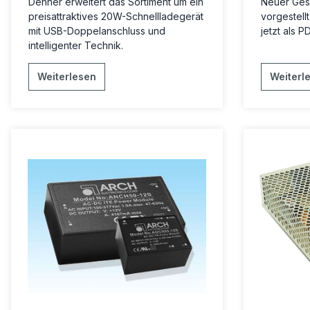
Dehner erweitert das Sortiment um ein
Neuer Ges
preisattraktives 20W-Schnellladegerät
vorgestellt
mit USB-Doppelanschluss und
jetzt als P
intelligenter Technik.
Weiterlesen
Weiterl