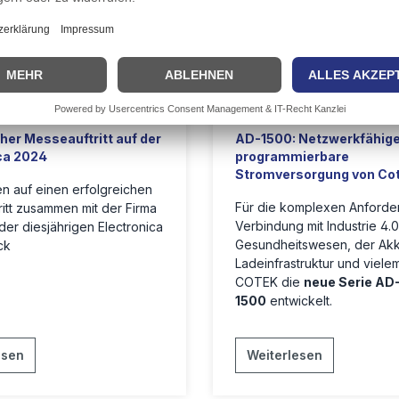
Messe
Cotek
AD-1500
cher Messeauftritt auf der
AD-1500: Netzwerkfähige
ca 2024
programmierbare
Stromversorgung von Co
n auf einen erfolgreichen
Für die komplexen Anforde
itt zusammen mit der Firma
Verbindung mit Industrie 4.0
der diesjährigen Electronica
Gesundheitswesen, der Ak
ck
Ladeinfrastruktur und viele
COTEK die
neue Serie AD
1500
entwickelt.
esen
Weiterlesen