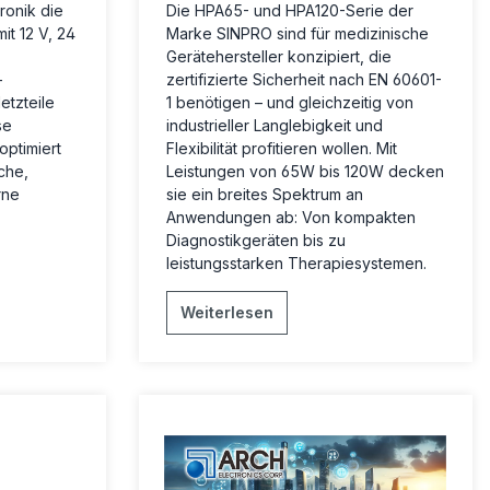
ronik die
Die HPA65- und HPA120-Serie der
it 12 V, 24
Marke SINPRO sind für medizinische
Gerätehersteller konzipiert, die
-
zertifizierte Sicherheit nach EN 60601-
tzteile
1 benötigen – und gleichzeitig von
se
industrieller Langlebigkeit und
optimiert
Flexibilität profitieren wollen. Mit
che,
Leistungen von 65W bis 120W decken
rne
sie ein breites Spektrum an
Anwendungen ab: Von kompakten
Diagnostikgeräten bis zu
leistungsstarken Therapiesystemen.
Weiterlesen