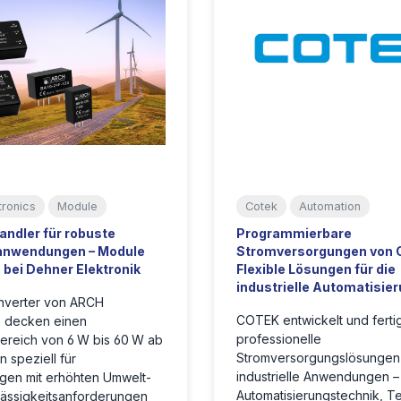
tronics
Module
Cotek
Automation
ndler für robuste
Programmierbare
eanwendungen – Module
Stromversorgungen von 
bei Dehner Elektronik
Flexible Lösungen für die
industrielle Automatisie
verter von ARCH
COTEK entwickelt und ferti
s decken einen
professionelle
ereich von 6 W bis 60 W ab
Stromversorgungslösungen 
 speziell für
industrielle Anwendungen –
en mit erhöhten Umwelt-
Automatisierungstechnik, T
lässigkeitsanforderungen