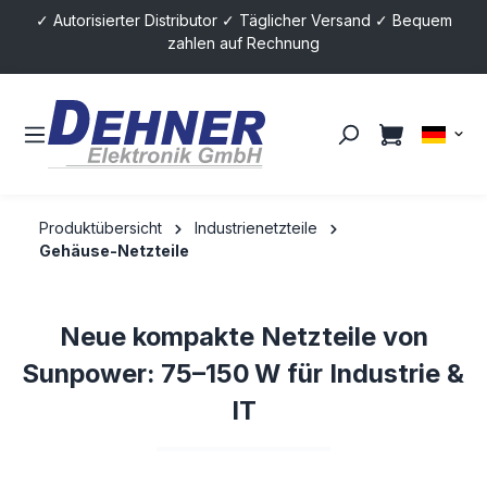
✓ Autorisierter Distributor ✓ Täglicher Versand ✓ Bequem
alt springen
zahlen auf Rechnung
Produktübersicht
Industrienetzteile
Gehäuse-Netzteile
Neue kompakte Netzteile von
Sunpower: 75–150 W für Industrie &
IT