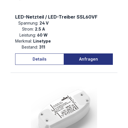
LED-Netzteil / LED-Treiber SSL60VF
Spannung:
24 V
Strom:
2.5 A
Leistung:
60 W
Merkmal:
Linetype
Bestand:
311
Details
Anfragen