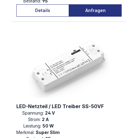
Bestand:
95
Details
Anfragen
LED-Netzteil / LED Treiber SS-50VF
Spannung:
24 V
Strom:
2 A
Leistung:
50 W
Merkmal:
Super Slim