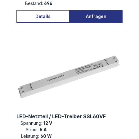
Bestand:
696
Details
Anfragen
LED-Netzteil / LED-Treiber SSL60VF
Spannung:
12 V
Strom:
5 A
Leistung:
60 W