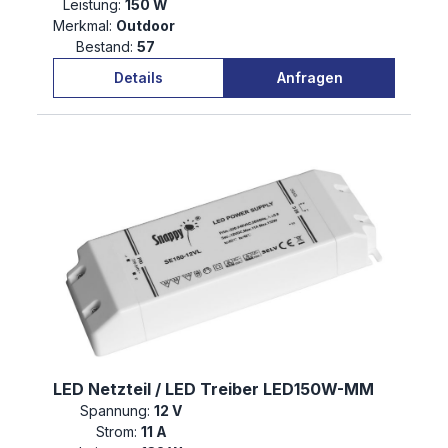
Leistung:
150 W
Merkmal:
Outdoor
Bestand:
57
Details
Anfragen
LED Netzteil / LED Treiber LED150W-MM
Spannung:
12 V
Strom:
11 A