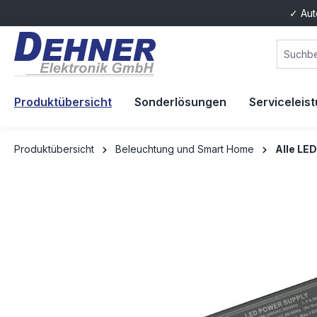
✓ Aut
springen
Zur Hauptnavigation springen
Produktübersicht
Sonderlösungen
Serviceleis
Produktübersicht
Beleuchtung und Smart Home
Alle LED
Bildergalerie überspringen