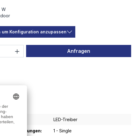
0 W
tdoor
en um Konfiguration anzupassen
 Anzahl: Gib den gewünschten Wert ein 
Anfragen
LED-Treiber
sgangsspannungen:
1 - Single