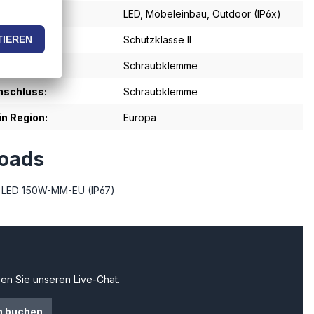
:
LED
, Möbeleinbau
, Outdoor (IP6x)
se:
Schutzklasse II
schluss:
Schraubklemme
schluss:
Schraubklemme
in Region:
Europa
oads
 LED 150W-MM-EU (IP67)
en Sie unseren Live-Chat.
n buchen