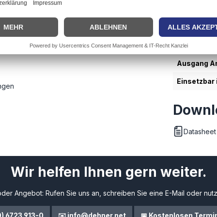
ungen.
Applikation
Schutzklas
Eingang An
Ausgang An
Einsetzbar 
ungen
Downl
Datasheet
Wir helfen Ihnen gern weiter.
der Angebot: Rufen Sie uns an, schreiben Sie eine E-Mail oder nutz
0) 6723 913-0
✉️ info@dehner.net
📅 Kostenlosen Termi