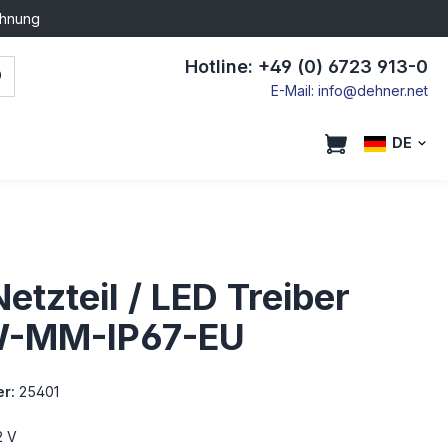
chnung
Hotline: +49 (0) 6723 913-0
E-Mail: info@dehner.net
DE
etzteil / LED Treiber
-MM-IP67-EU
r:
25401
2 V