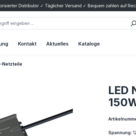
orisierter Distributor ✓ Täglicher Versand ✓ Bequem zahlen auf Re
tung
Kontakt
Aktuelles
Kataloge
-Netzteile
LED N
150W
Artikelnumme
Spannung:
1