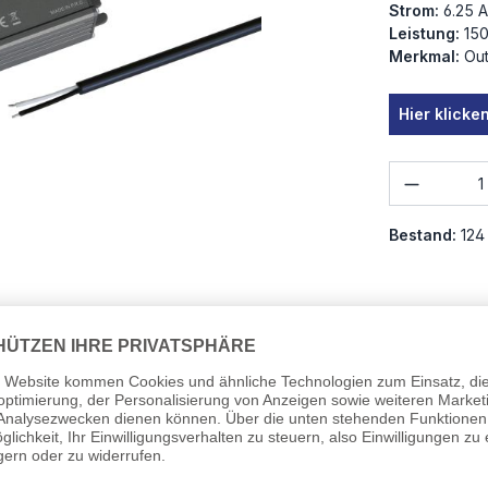
Strom:
6.25 A
Leistung:
15
Merkmal:
Ou
Hier klick
Produkt
Bestand:
124
50W-MM-IP67-EU
Bauart:
Anzahl Au
ie besonders durch ihre kompakte Bauform