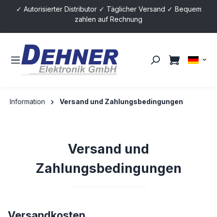
✓ Autorisierter Distributor ✓ Täglicher Versand ✓ Bequem
alt springen
zahlen auf Rechnung
Information
Versand und Zahlungsbedingungen
Versand und
Zahlungsbedingungen
Versandkosten