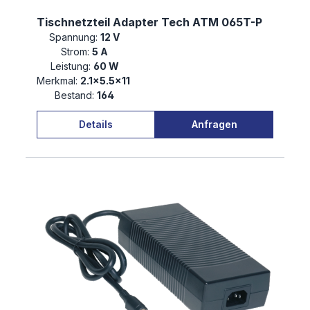
Tischnetzteil Adapter Tech ATM 065T-P
Spannung:
12 V
Strom:
5 A
Leistung:
60 W
Merkmal:
2.1×5.5×11
Bestand:
164
Details
Anfragen