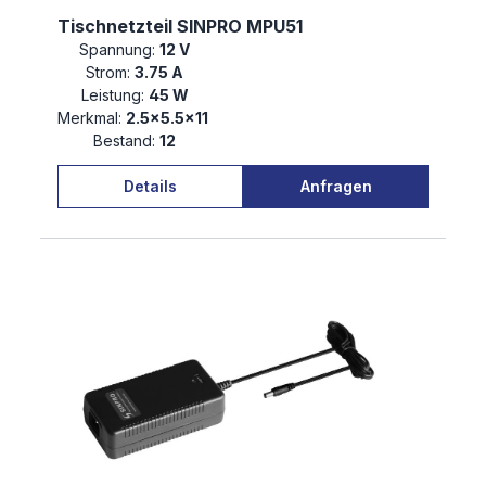
Tischnetzteil SINPRO MPU51
Spannung:
12 V
Strom:
3.75 A
Leistung:
45 W
Merkmal:
2.5×5.5×11
Bestand:
12
Details
Anfragen