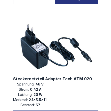
Steckernetzteil Adapter Tech ATM 020
Spannung:
48 V
Strom:
0.42 A
Leistung:
20 W
Merkmal:
2.1×5.5×11
Bestand:
57