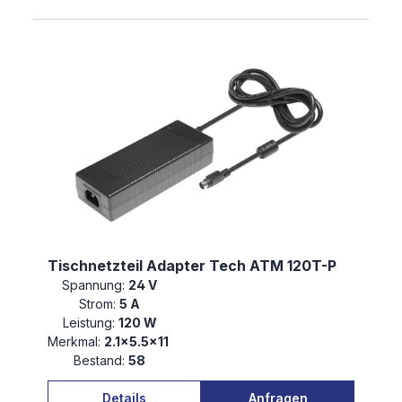
Tischnetzteil Adapter Tech ATM 120T-P
Spannung:
24 V
Strom:
5 A
Leistung:
120 W
Merkmal:
2.1×5.5×11
Bestand:
58
Details
Anfragen