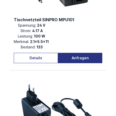
Tischnetzteil SINPRO MPU101
Spannung:
24 V
Strom:
4.17 A
Leistung:
100 W
Merkmal:
2.1×5.5×11
Bestand:
133
Details
Anfragen