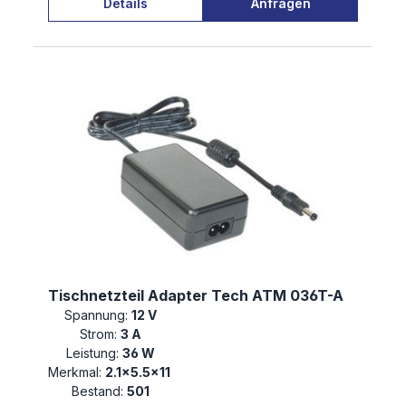
Details
Anfragen
Tischnetzteil Adapter Tech ATM 036T-A
Spannung:
12 V
Strom:
3 A
Leistung:
36 W
Merkmal:
2.1×5.5×11
Bestand:
501