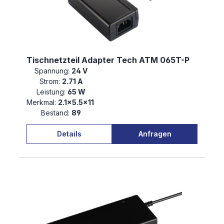
Tischnetzteil Adapter Tech ATM 065T-P
Spannung:
24 V
Strom:
2.71 A
Leistung:
65 W
Merkmal:
2.1×5.5×11
Bestand:
89
Details
Anfragen