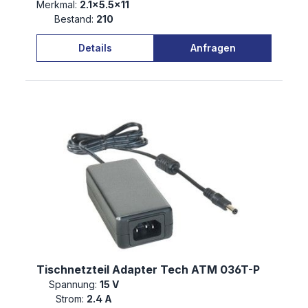
Merkmal:
2.1×5.5×11
Bestand:
210
Details
Anfragen
Tischnetzteil Adapter Tech ATM 036T-P
Spannung:
15 V
Strom:
2.4 A