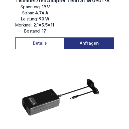
Tischnetzteil Adapter Tech ATM 090T-A
Spannung:
19 V
Strom:
4.74 A
Leistung:
90 W
Merkmal:
2.1×5.5×11
Bestand:
17
Details
Anfragen