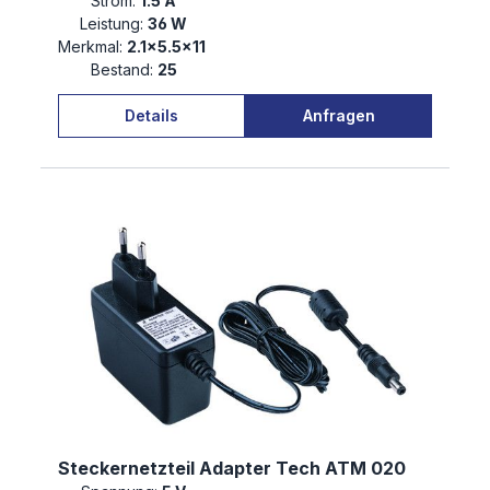
Strom:
1.5 A
Leistung:
36 W
Merkmal:
2.1×5.5×11
Bestand:
25
Details
Anfragen
Steckernetzteil Adapter Tech ATM 020