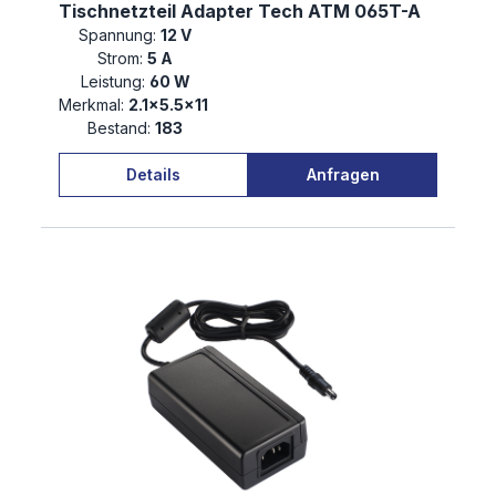
Tischnetzteil Adapter Tech ATM 065T-A
Spannung:
12 V
Strom:
5 A
Leistung:
60 W
Merkmal:
2.1×5.5×11
Bestand:
183
Details
Anfragen