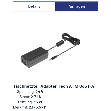
Details
Anfragen
Tischnetzteil Adapter Tech ATM 065T-A
Spannung:
24 V
Strom:
2.71 A
Leistung:
65 W
Merkmal:
2.1×5.5×11