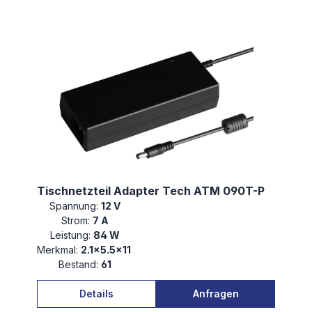
Tischnetzteil Adapter Tech ATM 090T-P
Spannung:
12 V
Strom:
7 A
Leistung:
84 W
Merkmal:
2.1×5.5×11
Bestand:
61
Details
Anfragen