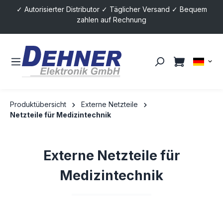
✓ Autorisierter Distributor ✓ Täglicher Versand ✓ Bequem
alt springen
zahlen auf Rechnung
Produktübersicht
Externe Netzteile
Netzteile für Medizintechnik
Externe Netzteile für
Medizintechnik