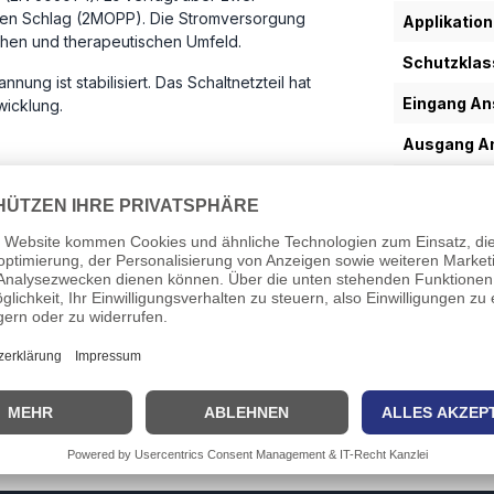
hen Schlag (2MOPP). Die Stromversorgung
Applikation
schen und therapeutischen Umfeld.
Schutzklas
g ist stabilisiert. Das Schaltnetzteil hat
Eingang An
icklung.
Ausgang An
Einsetzbar 
Downl
Datashee