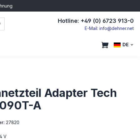
chnung
Hotline: +49 (0) 6723 913-0
E-Mail: info@dehner.net
DE
netzteil Adapter Tech
090T-A
r:
27820
4 V