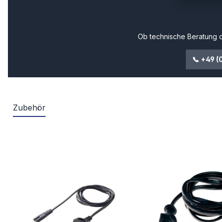
Ob technische Beratung o
📞 +49 (
Zubehör
Produktgalerie überspringen