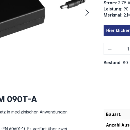
Strom:
3.75 
Leistung:
90
Merkmal:
2.1
Hier klick
Produkt
Bestand:
80
TM 090T-A
nsatz in medizinischen Anwendungen
Bauart:
Anzahl Au
 (EN 60601-1). Es verfügt über zwei