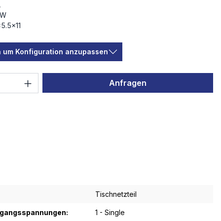
A
 W
×5.5×11
en um Konfiguration anzupassen
 Anzahl: Gib den gewünschten Wert ein 
Anfragen
Tischnetzteil
sgangsspannungen:
1 - Single