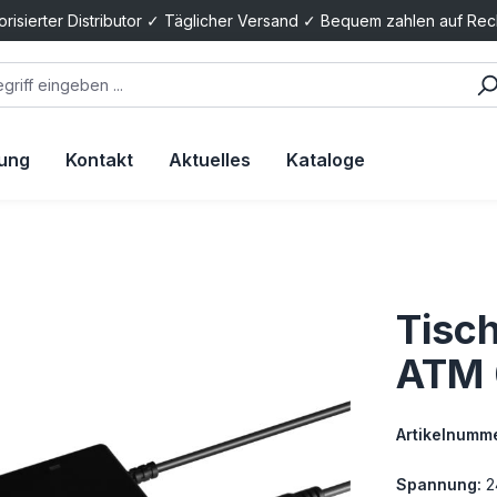
orisierter Distributor ✓ Täglicher Versand ✓ Bequem zahlen auf Re
tung
Kontakt
Aktuelles
Kataloge
Tisch
ATM 
Artikelnumme
Spannung:
2