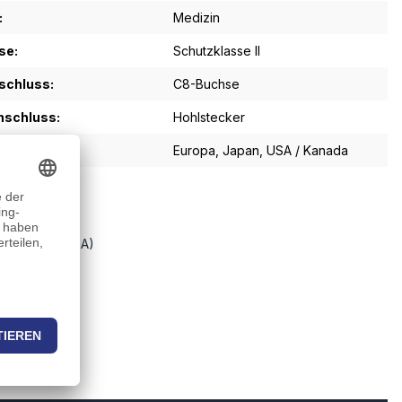
:
Medizin
se:
Schutzklasse II
schluss:
C8-Buchse
schluss:
Hohlstecker
in Region:
Europa
, Japan
, USA / Kanada
oads
t ATM090T(P+A)