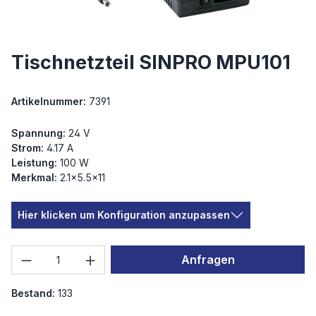
Tischnetzteil SINPRO MPU101
Artikelnummer:
7391
Spannung:
24 V
Strom:
4.17 A
Leistung:
100 W
Merkmal:
2.1×5.5×11
Hier klicken um Konfiguration anzupassen
Produkt Anzahl: Gib den gewünschten We
Anfragen
Bestand:
133