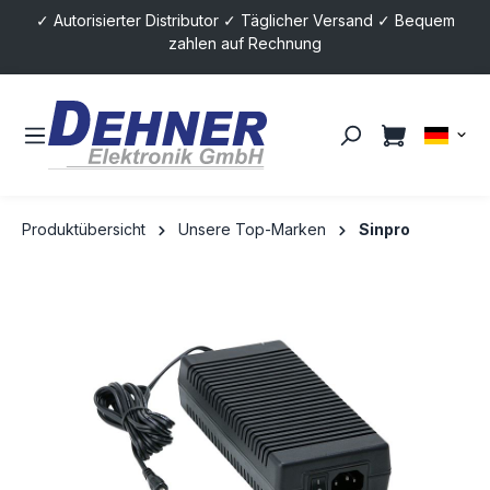
✓ Autorisierter Distributor ✓ Täglicher Versand ✓ Bequem
alt springen
zahlen auf Rechnung
Produktübersicht
Unsere Top-Marken
Sinpro
Bildergalerie überspringen