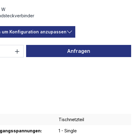
0 W
dsteckverbinder
en um Konfiguration anzupassen
 Anzahl: Gib den gewünschten Wert ein 
Anfragen
Tischnetzteil
sgangsspannungen:
1 - Single