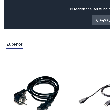
Ob technische Beratung o
📞 +49 (
Zubehör
Produktgalerie überspringen