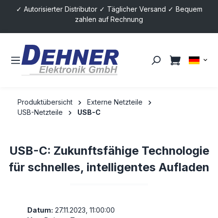
✓ Autorisierter Distributor ✓ Täglicher Versand ✓ Bequem
alt springen
zahlen auf Rechnung
Produktübersicht
Externe Netzteile
USB-Netzteile
USB-C
USB-C: Zukunftsfähige Technologie
für schnelles, intelligentes Aufladen
Datum:
27.11.2023, 11:00:00