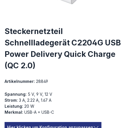
Steckernetzteil
Schnellladegerät C2204G USB
Power Delivery Quick Charge
(QC 2.0)
Artikelnummer:
28849
Spannung:
5 V, 9 V, 12 V
Strom:
3 A, 2.22 A, 1.67 A
Leistung:
20 W
Merkmal:
USB-A + USB-C
Hier klicken um Konfiguration anzupassen