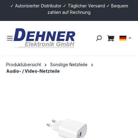
✓ Autorisierter Distributor ✓ Täglicher Versand ✓ Bequem
alt springen
zahlen auf Rechnung
Produktübersicht
Sonstige Netzteile
Audio- / Video-Netzteile
Bildergalerie überspringen