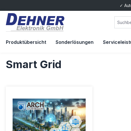
✓ Aut
springen
Zur Hauptnavigation springen
Produktübersicht
Sonderlösungen
Serviceleis
Smart Grid