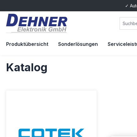
✓ Aut
springen
Zur Hauptnavigation springen
Produktübersicht
Sonderlösungen
Serviceleis
Katalog