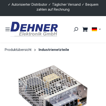
✓ Autorisierter Distributor ✓ Täglicher Versand ✓ Bequem
alt springen
zahlen auf Rechnung
Produktübersicht
Industrienetzteile
Bildergalerie überspringen