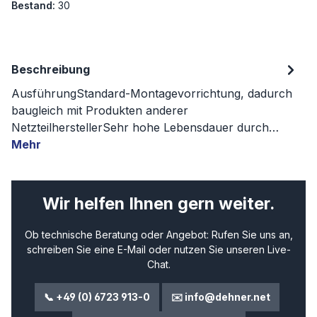
Bestand:
30
Beschreibung
AusführungStandard-Montagevorrichtung, dadurch
baugleich mit Produkten anderer
NetzteilherstellerSehr hohe Lebensdauer durch…
Mehr
Wir helfen Ihnen gern weiter.
Ob technische Beratung oder Angebot: Rufen Sie uns an,
schreiben Sie eine E-Mail oder nutzen Sie unseren Live-
Chat.
📞 +49 (0) 6723 913-0
✉️ info@dehner.net