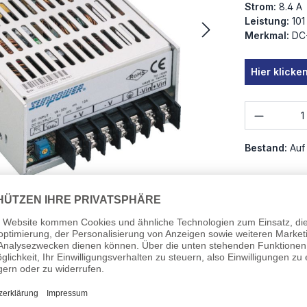
Strom:
8.4 A
Leistung:
101
Merkmal:
DC-
Hier klick
Produkt
Bestand:
Auf
ER SDS 100
Bauart:
Anzahl Au
en anderer Netzteilhersteller