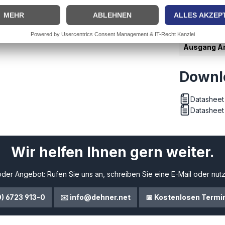
e wie z.B. Nippon Chemi-Con Kondensatoren
Applikation
chluss mit automatischem Wiederanlauf
Eingang An
Ausgang An
Downl
Datasheet
Datashee
Wir helfen Ihnen gern weiter.
der Angebot: Rufen Sie uns an, schreiben Sie eine E-Mail oder nutz
0) 6723 913-0
✉️ info@dehner.net
📅 Kostenlosen Termi