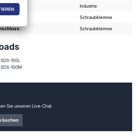
:
Industrie
schluss:
Schraubklemme
schluss:
Schraubklemme
oads
 SDS-100L
t SDS-100M
en Sie unseren Live-Chat.
n buchen