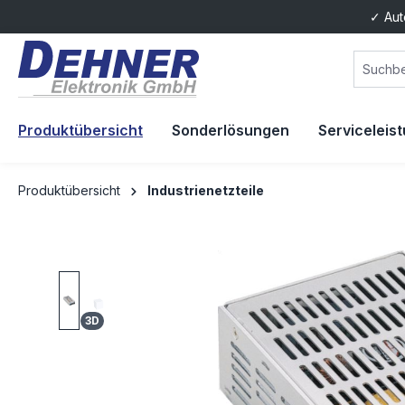
✓ Aut
springen
Zur Hauptnavigation springen
Produktübersicht
Sonderlösungen
Serviceleis
Produktübersicht
Industrienetzteile
Bildergalerie überspringen
3D