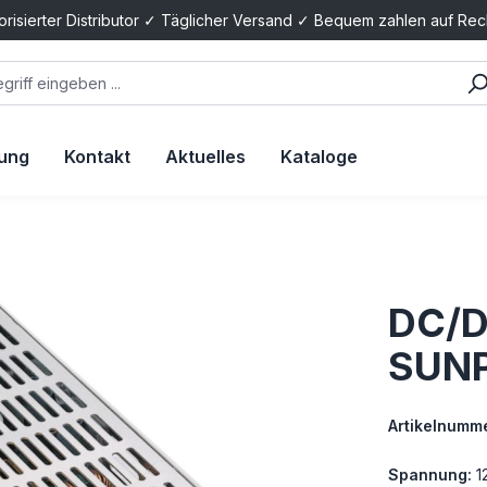
orisierter Distributor ✓ Täglicher Versand ✓ Bequem zahlen auf Re
tung
Kontakt
Aktuelles
Kataloge
DC/D
SUN
Artikelnumme
Spannung:
1