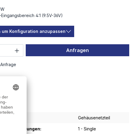
 W
Eingangsbereich 4:1 (9.5V-36V)
Loading...
en um Konfiguration anzupassen
 Anzahl: Gib den gewünschten Wert ein 
Anfragen
 Anfrage
Gehäusenetzteil
sgangsspannungen:
1 - Single