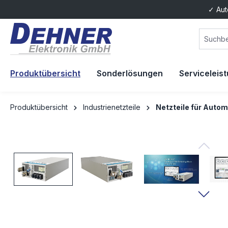
✓ Aut
springen
Zur Hauptnavigation springen
Produktübersicht
Sonderlösungen
Serviceleis
Produktübersicht
Industrienetzteile
Netzteile für Autom
Bildergalerie überspringen