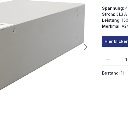
Spannung:
4
Strom:
31.3 A
Leistung:
15
Merkmal:
A2
Hier klick
Produkt
Bestand:
11