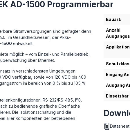
TEK AD-1500 Programmierbar
Bauart:
Anzahl
ierbare Stromversorgungen sind gefragter denn
Ausgangss
 4.0, im Gesundheitswesen, der Akku-
D-1500
entwickelt.
Applikation
ete möglich – vom Einzel- und Parallelbetrieb,
nüberwachung über Ethernet.
Schutzklas
Einsatz in verschiedensten Umgebungen.
Eingang An
 VDC verfügbar, sowie von 120 VDC bis 400
gangsstrom im bereich von 0 % bis zu 105 %
Ausgang An
Einsetzbar 
tellenkonfigurationen: RS-232/RS-485, I²C,
fach zu bedienende grafische Oberfläche
Downl
ieren. Die Isolationsschaltung und die
iel aller Komponenten der betriebenen
Datashee