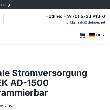
chnung
Hotline: +49 (0) 6723 913-0
E-Mail: info@dehner.net
DE
tale Stromversorgung
K AD-1500
rammierbar
r:
29169