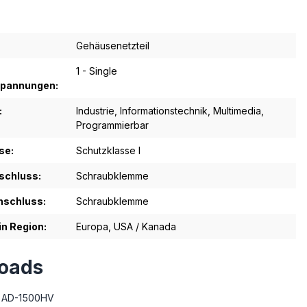
Gehäusenetzteil
1 - Single
pannungen:
:
Industrie
, Informationstechnik
, Multimedia
,
Programmierbar
se:
Schutzklasse I
schluss:
Schraubklemme
schluss:
Schraubklemme
in Region:
Europa
, USA / Kanada
oads
t AD-1500HV