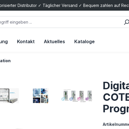
orisierter Distributor ✓ Täglicher Versand ✓ Bequem zahlen auf Re
tung
Kontakt
Aktuelles
Kataloge
ation
Digi
COTE
Prog
Artikelnumme