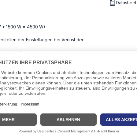
Datasheet
0 W + 1500 W = 4500 W)
ellen der Einstellungen bei Verlust der
agen des Stromversorgungsstatus
tung
ter Downloads
Kanal von COTEK
(Englisch; externer Link)