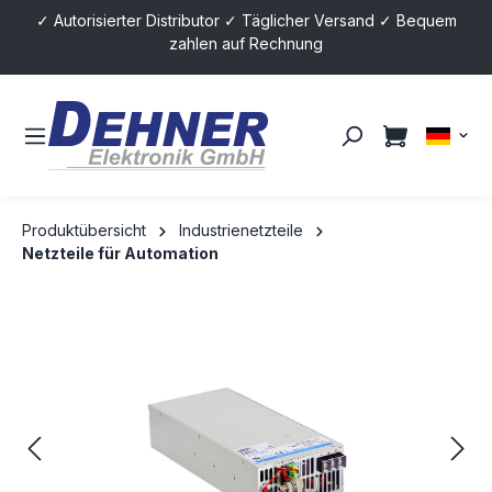
✓ Autorisierter Distributor ✓ Täglicher Versand ✓ Bequem
alt springen
zahlen auf Rechnung
Produktübersicht
Industrienetzteile
Netzteile für Automation
Bildergalerie überspringen