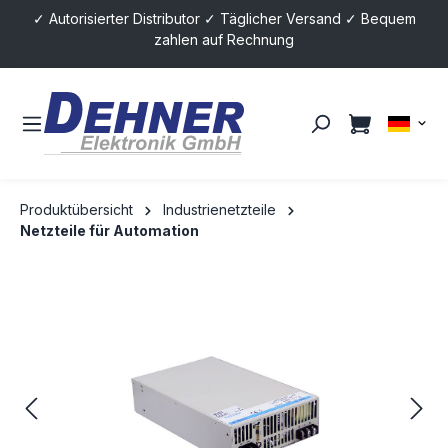
✓ Autorisierter Distributor ✓ Täglicher Versand ✓ Bequem
alt springen
zahlen auf Rechnung
Produktübersicht
Industrienetzteile
Netzteile für Automation
Bildergalerie überspringen