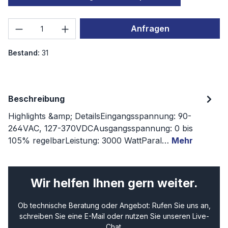
Produkt Anzahl: Gib den gewünschten We
Anfragen
Bestand:
31
Beschreibung
Highlights &amp; DetailsEingangsspannung: 90-
264VAC, 127-370VDCAusgangsspannung: 0 bis
105% regelbarLeistung: 3000 WattParal…
Mehr
Wir helfen Ihnen gern weiter.
Ob technische Beratung oder Angebot: Rufen Sie uns an,
schreiben Sie eine E-Mail oder nutzen Sie unseren Live-
Chat.