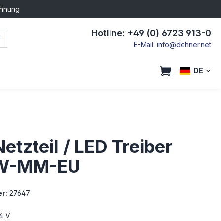
chnung
Hotline: +49 (0) 6723 913-0
E-Mail: info@dehner.net
DE
etzteil / LED Treiber
W-MM-EU
r:
27647
4 V