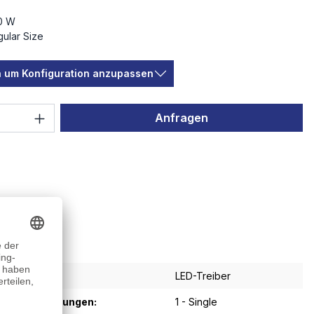
0 W
ular Size
en um Konfiguration anzupassen
 Anzahl: Gib den gewünschten Wert ein 
Anfragen
LED-Treiber
sgangsspannungen:
1 - Single