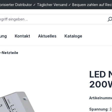
orisierter Distributor ✓ Täglicher Versand ✓ Bequem zahlen auf Re
tung
Kontakt
Aktuelles
Kataloge
-Netzteile
LED N
200
Artikelnumme
Spannung:
2