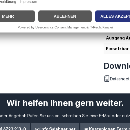
. Möbeleinbau, Zwischendecken)
Applikation
Schutzklas
Eingang An
Ausgang An
Einsetzbar 
Downl
Datasheet
Wir helfen Ihnen gern weiter.
der Angebot: Rufen Sie uns an, schreiben Sie eine E-Mail oder nutz
0) 6723 913-0
✉️ info@dehner.net
📅 Kostenlosen Termi