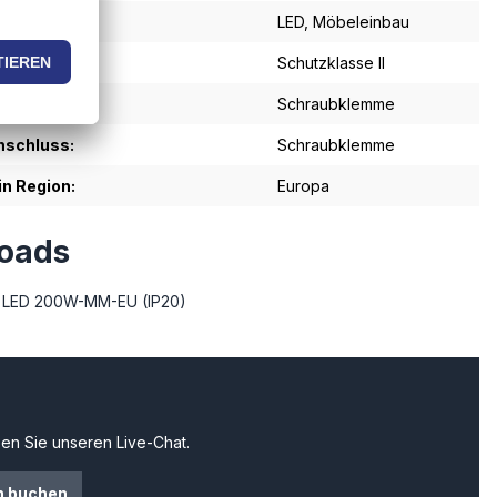
:
LED
, Möbeleinbau
se:
Schutzklasse II
schluss:
Schraubklemme
schluss:
Schraubklemme
in Region:
Europa
oads
 LED 200W-MM-EU (IP20)
en Sie unseren Live-Chat.
n buchen