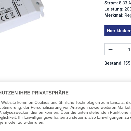
Strom:
8.33 A
Leistung:
20
Merkmal:
Reg
Hier klick
Produkt
Bestand:
155
00W-MM-EU
Bauart:
Anzahl Au
ie besonders durch ihre kompakte Bauform