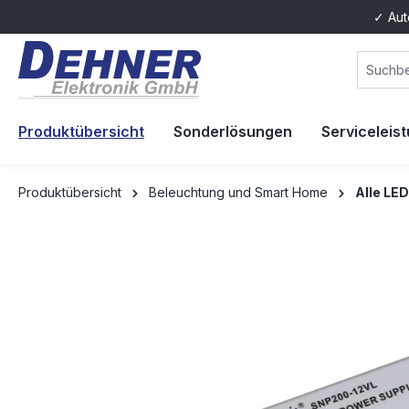
✓ Aut
springen
Zur Hauptnavigation springen
Produktübersicht
Sonderlösungen
Serviceleis
Produktübersicht
Beleuchtung und Smart Home
Alle LED
Bildergalerie überspringen