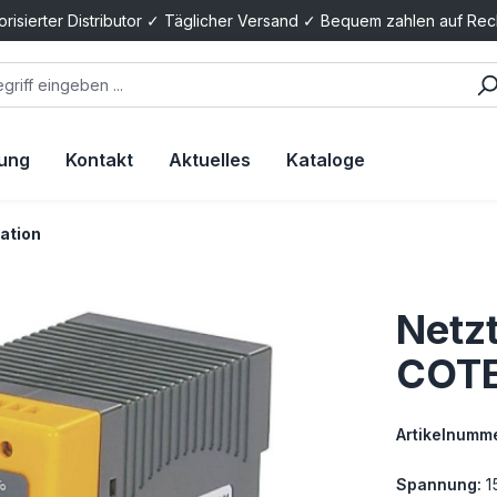
orisierter Distributor ✓ Täglicher Versand ✓ Bequem zahlen auf Re
tung
Kontakt
Aktuelles
Kataloge
ation
Netzt
COTE
Artikelnumme
Spannung:
1