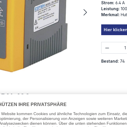
Strom:
6.4 A
Leistung:
10
Merkmal:
Hut
Hier klick
Produkt
Bestand:
74
K DN-100
Bauart:
iene oder Sammelschiene (DIN Rail) vom Typ TS-
Anzahl Au
ssenen Verteilergehäusen wie Schaltschrank