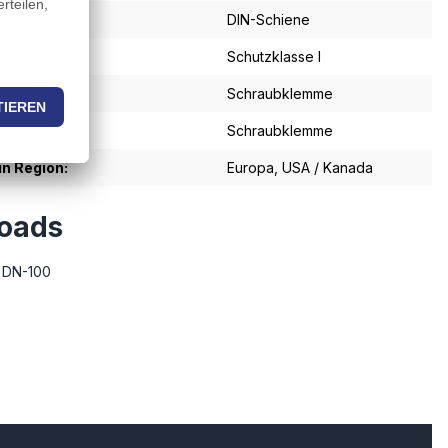
:
DIN-Schiene
se:
Schutzklasse I
schluss:
Schraubklemme
schluss:
Schraubklemme
in Region:
Europa
, USA / Kanada
oads
 DN-100