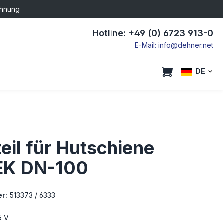
chnung
Hotline: +49 (0) 6723 913-0
E-Mail: info@dehner.net
DE
eil für Hutschiene
K DN-100
r:
513373 / 6333
5 V