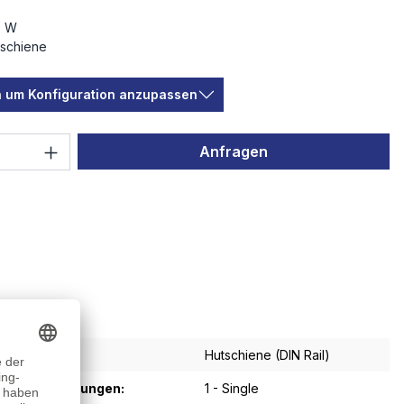
0 W
schiene
en um Konfiguration anzupassen
 Anzahl: Gib den gewünschten Wert ein 
Anfragen
Hutschiene (DIN Rail)
sgangsspannungen:
1 - Single