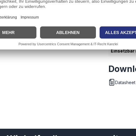
Applikation
. Hohe Energieeffizienz und
Schutzklas
leichstrom betrieben werden.
Eingang An
Ausgang An
Einsetzbar 
Downl
Datasheet