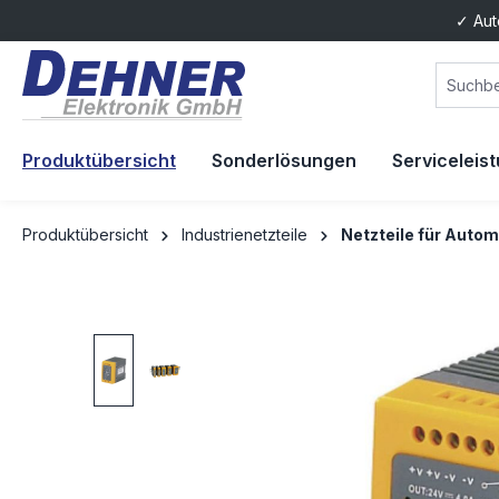
✓ Aut
springen
Zur Hauptnavigation springen
Produktübersicht
Sonderlösungen
Serviceleis
Produktübersicht
Industrienetzteile
Netzteile für Autom
Bildergalerie überspringen