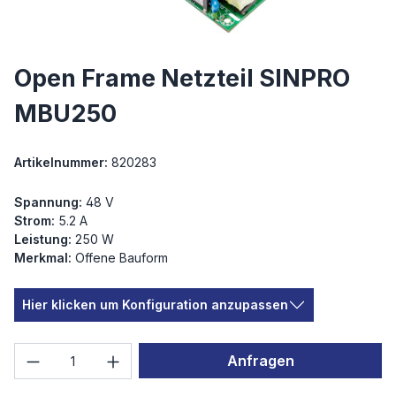
Open Frame Netzteil SINPRO
MBU250
Artikelnummer:
820283
Spannung:
48 V
Strom:
5.2 A
Leistung:
250 W
Merkmal:
Offene Bauform
Hier klicken um Konfiguration anzupassen
Produkt Anzahl: Gib den gewünschten We
Anfragen