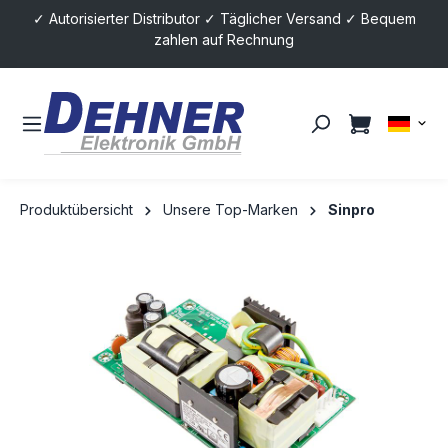
✓ Autorisierter Distributor ✓ Täglicher Versand ✓ Bequem
alt springen
zahlen auf Rechnung
Produktübersicht
Unsere Top-Marken
Sinpro
Bildergalerie überspringen