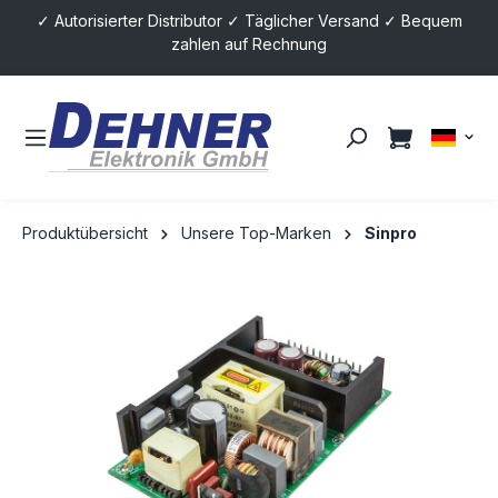
✓ Autorisierter Distributor ✓ Täglicher Versand ✓ Bequem
alt springen
zahlen auf Rechnung
Produktübersicht
Unsere Top-Marken
Sinpro
Bildergalerie überspringen