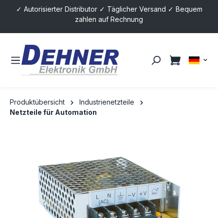
✓ Autorisierter Distributor ✓ Täglicher Versand ✓ Bequem
alt springen
zahlen auf Rechnung
Produktübersicht
Industrienetzteile
Netzteile für Automation
Bildergalerie überspringen