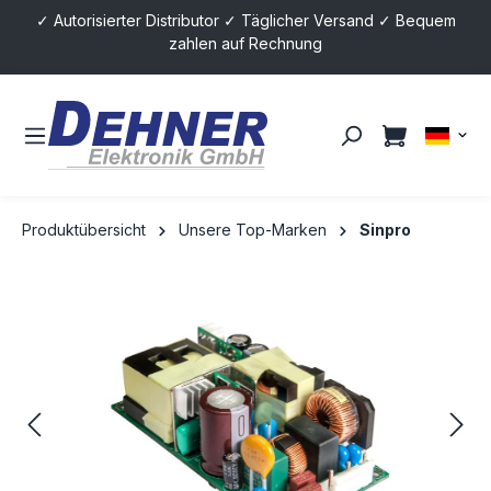
✓ Autorisierter Distributor ✓ Täglicher Versand ✓ Bequem
alt springen
zahlen auf Rechnung
Produktübersicht
Unsere Top-Marken
Sinpro
Bildergalerie überspringen