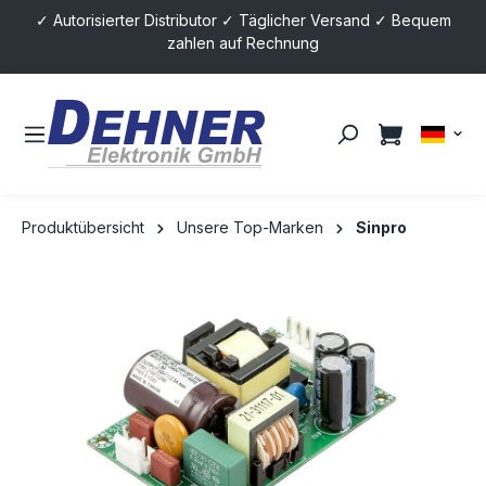
✓ Autorisierter Distributor ✓ Täglicher Versand ✓ Bequem
alt springen
zahlen auf Rechnung
Produktübersicht
Unsere Top-Marken
Sinpro
Bildergalerie überspringen