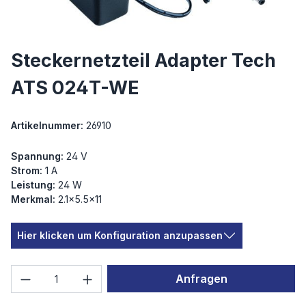
Steckernetzteil Adapter Tech
ATS 024T-WE
Artikelnummer:
26910
Spannung:
24 V
Strom:
1 A
Leistung:
24 W
Merkmal:
2.1×5.5×11
Hier klicken um Konfiguration anzupassen
Produkt Anzahl: Gib den gewünschten We
Anfragen