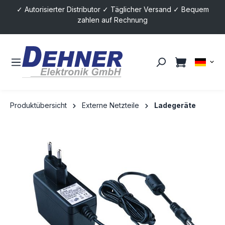
✓ Autorisierter Distributor ✓ Täglicher Versand ✓ Bequem
alt springen
zahlen auf Rechnung
Produktübersicht
Externe Netzteile
Ladegeräte
Bildergalerie überspringen