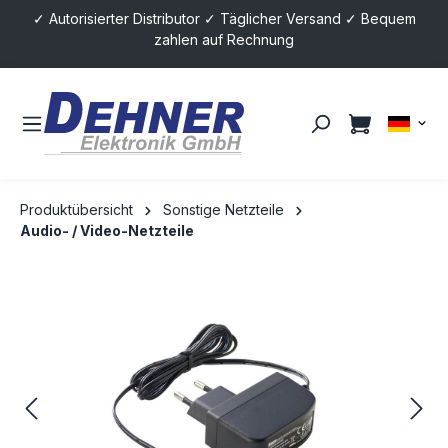
✓ Autorisierter Distributor ✓ Täglicher Versand ✓ Bequem
alt springen
zahlen auf Rechnung
Produktübersicht
Sonstige Netzteile
Audio- / Video-Netzteile
Bildergalerie überspringen