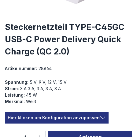
Steckernetzteil TYPE-C45GC
USB-C Power Delivery Quick
Charge (QC 2.0)
Artikelnummer:
28864
Spannung:
5 V, 9 V, 12 V, 15 V
Strom:
3 A 3 A, 3 A, 3 A, 3 A
Leistung:
45 W
Merkmal:
Weiß
Hier klicken um Konfiguration anzupassen
Produkt Anzahl: Gib den gewünschten We