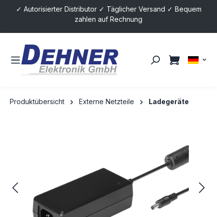
✓ Autorisierter Distributor ✓ Täglicher Versand ✓ Bequem
alt springen
zahlen auf Rechnung
Produktübersicht
Externe Netzteile
Ladegeräte
Bildergalerie überspringen