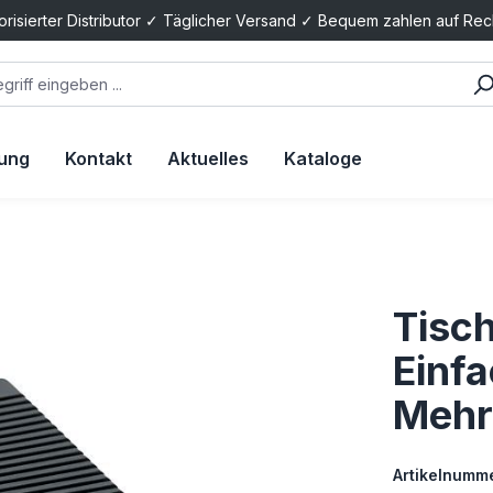
orisierter Distributor ✓ Täglicher Versand ✓ Bequem zahlen auf Re
tung
Kontakt
Aktuelles
Kataloge
Tisc
Einf
Mehr
Artikelnumme