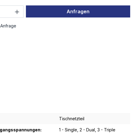
 Anzahl: Gib den gewünschten Wert ein 
Anfragen
 Anfrage
Tischnetzteil
sgangsspannungen:
1 - Single
, 2 - Dual
, 3 - Triple