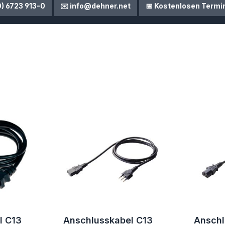
0) 6723 913-0
✉️ info@dehner.net
📅 Kostenlosen Termi
l C13
Anschlusskabel C13
Anschl