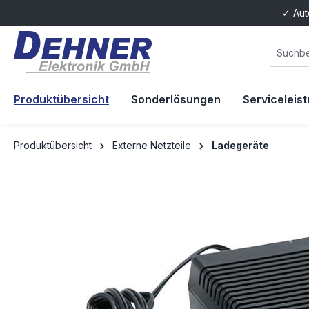
✓ Aut
springen
Zur Hauptnavigation springen
Produktübersicht
Sonderlösungen
Serviceleis
Produktübersicht
Externe Netzteile
Ladegeräte
Bildergalerie überspringen