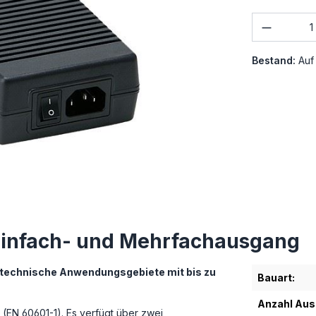
Produkt
Bestand:
Auf
Einfach- und Mehrfachausgang
ntechnische Anwendungsgebiete mit bis zu
Bauart:
Anzahl Au
 (EN 60601-1). Es verfügt über zwei