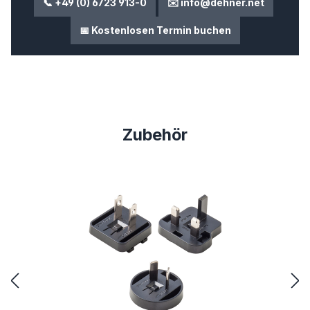
📞 +49 (0) 6723 913-0
✉️ info@dehner.net
📅 Kostenlosen Termin buchen
Produktgalerie überspringen
Zubehör