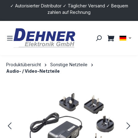
✓ Autorisierter Distributor ✓ Täglicher Versand ✓ Bequem
alt springen
zahlen auf Rechnung
Produktübersicht
Sonstige Netzteile
Audio- / Video-Netzteile
Bildergalerie überspringen