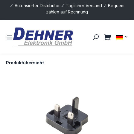
✓ Autorisierter Distributor ✓ Täglicher Versand ✓ Bequem
alt springen
zahlen auf Rechnung
Produktübersicht
Bildergalerie überspringen