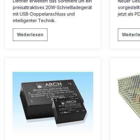
Dehner erweitert das Sortiment um ein
Neuer Ges
preisattraktives 20W-Schnellladegerät
vorgestellt
mit USB-Doppelanschluss und
jetzt als P
intelligenter Technik.
Weiterlesen
Weiterl