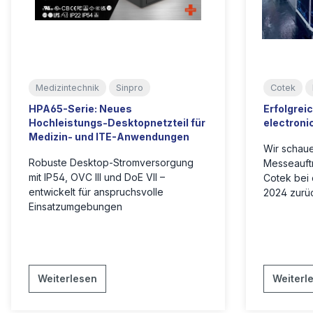
Medizintechnik
Sinpro
Cotek
HPA65-Serie: Neues
Erfolgrei
Hochleistungs-Desktopnetzteil für
electroni
Medizin- und ITE-Anwendungen
Wir schaue
Robuste Desktop-Stromversorgung
Messeauftr
mit IP54, OVC III und DoE VII –
Cotek bei 
entwickelt für anspruchsvolle
2024 zurü
Einsatzumgebungen
Weiterlesen
Weiterl