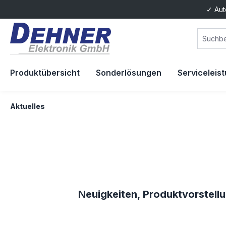
✓ Aut
springen
Zur Hauptnavigation springen
Produktübersicht
Sonderlösungen
Serviceleis
Aktuelles
Neuigkeiten, Produktvorstell