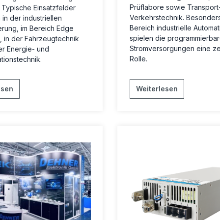
Prüflabore sowie Transport
. Typische Einsatzfelder
Verkehrstechnik. Besonders
 in der industriellen
Bereich
industrielle Automat
erung, im Bereich Edge
spielen die
programmierba
 in der Fahrzeugtechnik
Stromversorgungen
eine ze
er Energie- und
Rolle.
ionstechnik.
esen
Weiterlesen