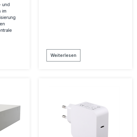
- und
 im
isierung
ren
ntrale
Weiterlesen