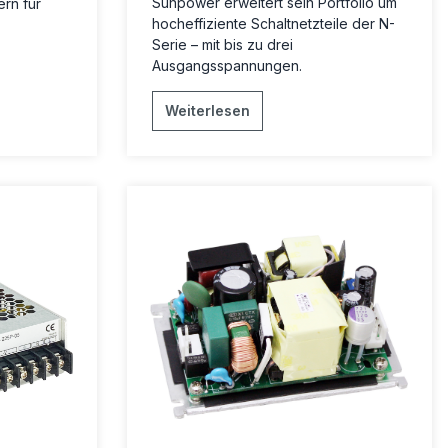
Sunpower erweitert sein Portfolio um
rn für
hocheffiziente Schaltnetzteile der N-
Serie – mit bis zu drei
Ausgangsspannungen.
Weiterlesen