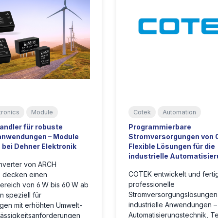
tronics
Module
Cotek
Automation
ndler für robuste
Programmierbare
eanwendungen – Module
Stromversorgungen von 
bei Dehner Elektronik
Flexible Lösungen für die
industrielle Automatisie
verter von ARCH
COTEK entwickelt und ferti
s decken einen
professionelle
ereich von 6 W bis 60 W ab
Stromversorgungslösungen 
 speziell für
industrielle Anwendungen –
en mit erhöhten Umwelt-
Automatisierungstechnik, T
lässigkeitsanforderungen