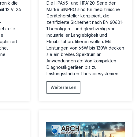
ronik die
Die HPA65- und HPA120-Serie der
it 12 V, 24
Marke SINPRO sind für medizinische
Gerätehersteller konzipiert, die
-
zertifizierte Sicherheit nach EN 60601-
tzteile
1 benötigen – und gleichzeitig von
se
industrieller Langlebigkeit und
optimiert
Flexibilität profitieren wollen. Mit
che,
Leistungen von 65W bis 120W decken
rne
sie ein breites Spektrum an
Anwendungen ab: Von kompakten
Diagnostikgeräten bis zu
leistungsstarken Therapiesystemen.
Weiterlesen